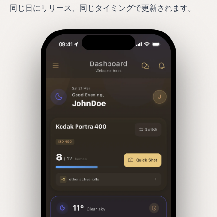
同じ日にリリース、同じタイミングで更新されます。
プラットフォーム
›
Android
◎ PELLICA ブログ
暗室
からの便
iOS
◍
り。
App Store で提供
中。
フィルム写真家のため
の週刊ニュース、詳細
Android
記事、フィールドノー
◐
ト。
同じアプリ。完全
パリティ。Google
ブログを読む →
Play で。