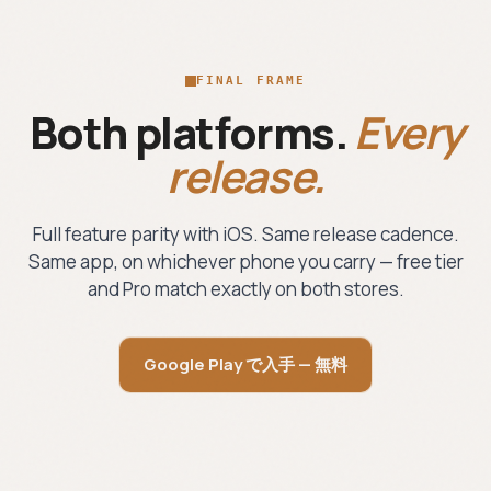
FINAL FRAME
Both platforms.
Every
release.
Full feature parity with iOS. Same release cadence.
Same app, on whichever phone you carry — free tier
and Pro match exactly on both stores.
Google Play で入手 — 無料