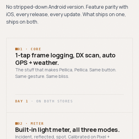
No stripped-down Android version. Feature parity with
iOS, every release, every update. What ships on one,
ships on both.
01 · CORE
1-tap frame logging, DX scan, auto
GPS + weather.
The stuff that makes Pellica, Pellica. Same button.
Same gesture. Same bliss.
DAY 1
· ON BOTH STORES
02 · METER
Built-in light meter, all three modes.
Incident, reflected, spot. Calibrated on Pixel +