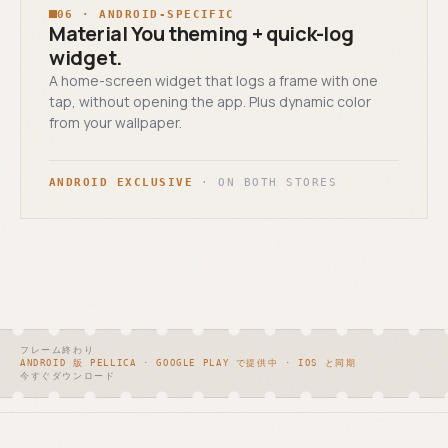
06 · ANDROID-SPECIFIC
Material You theming + quick-log
widget.
A home-screen widget that logs a frame with one
tap, without opening the app. Plus dynamic color
from your wallpaper.
ANDROID EXCLUSIVE
· ON BOTH STORES
フレーム終わり
ANDROID 版 PELLICA · GOOGLE PLAY で提供中 · IOS と同期
今すぐダウンロード