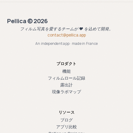
Pellica © 2026
フィルム写真を愛するチームが ❤️ を込めて開発。
contact@pellica.app
An independent app · made in France
プロダクト
機能
フィルムロール記録
露出計
現像ラボマップ
リソース
ブログ
アプリ比較