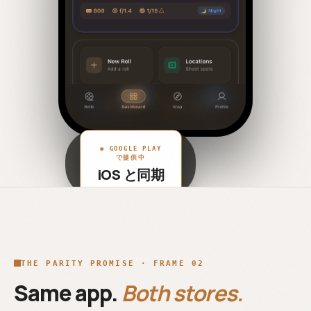
◉
GOOGLE PLAY
で提供中
iOS と同期
THE PARITY PROMISE · FRAME 02
Same app.
Both stores.