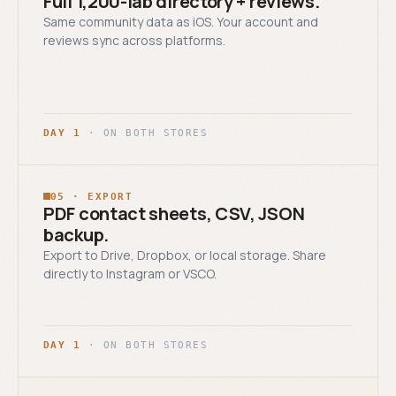
Full 1,200-lab directory + reviews.
Same community data as iOS. Your account and
reviews sync across platforms.
DAY 1
· ON BOTH STORES
05 · EXPORT
PDF contact sheets, CSV, JSON
backup.
Export to Drive, Dropbox, or local storage. Share
directly to Instagram or VSCO.
DAY 1
· ON BOTH STORES