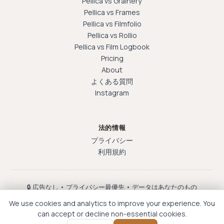
Pellica vs Grainery
Pellica vs Frames
Pellica vs Filmfolio
Pellica vs Rollio
Pellica vs Film Logbook
Pricing
About
よくある質問
Instagram
法的情報
プライバシー
利用規約
🔒 広告なし • プライバシー最優先 • データはあなたのもの
English
·
Français
·
Español
·
日本語
·
한국어
·
Deutsch
We use cookies and analytics to improve your experience. You
can accept or decline non-essential cookies.
IOS
● GOOGLE PLAY で提供中