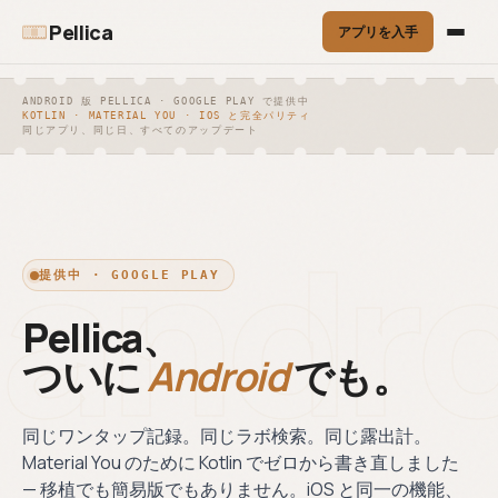
Pellica
アプリを入手
コア
ツール
ANDROID 版 PELLICA · GOOGLE PLAY で提供中
KOTLIN · MATERIAL YOU · IOS と完全パリティ
フィルムロール記録
同じアプリ、同じ日、すべてのアップデート
◎
›
フィルムロール
スキャンマッチ
◎
⌕
ワンタップでフレーム記録。GPS と天気を自動で。
記録
ング
ワンタップでフレ
EXIF と OCR で各
andr
露出計
ーム記録。GPS と
スキャンを自動で
☀
›
天気を自動で。
フレームに紐付
入射・反射・スポット。±⅓ EV 精度で校正済み。
け。
露出計
提供中 · GOOGLE PLAY
☀
ラボ検索
エクスポート
↗
入射・反射・スポ
◉
›
Pellica、
ット。±⅓ EV 精度
PDF コンタクトシ
1,200 のラボ、コミュニティレビュー、処理方式で絞
で校正済み。
ート、CSV、JSON
り込み。
— いつでも。
ついに
Android
でも。
ラボ検索
◉
1,200 のラボ、コ
›
比較
ミュニティレビュ
同じワンタップ記録。同じラボ検索。同じ露出計。
ー、処理方式で絞
Material You のために Kotlin でゼロから書き直しました
り込み。
›
ブログ
— 移植でも簡易版でもありません。iOS と同一の機能、