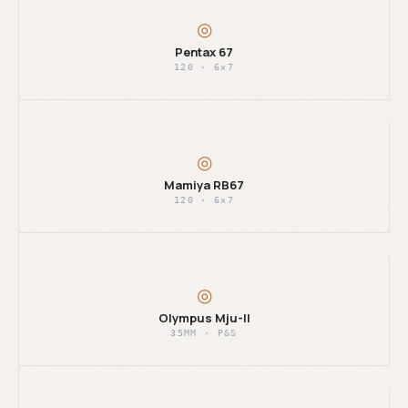
◎
Pentax 67
120 · 6×7
◎
Mamiya RB67
120 · 6×7
◎
Olympus Mju-II
35MM · P&S