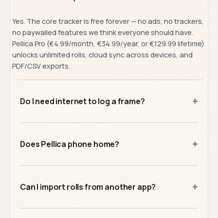
Yes. The core tracker is free forever — no ads, no trackers,
no paywalled features we think everyone should have.
Pellica Pro (€4.99/month, €34.99/year, or €129.99 lifetime)
unlocks unlimited rolls, cloud sync across devices, and
PDF/CSV exports.
+
Do I need internet to log a frame?
+
Does Pellica phone home?
+
Can I import rolls from another app?