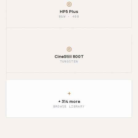
◎
HP5 Plus
B&W · 400
◎
CineStill 800T
TUNGSTEN
+
+ 314 more
BROWSE LIBRARY