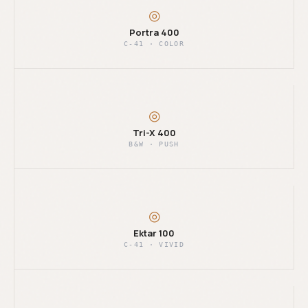
◎
Portra 400
C-41 · COLOR
◎
Tri-X 400
B&W · PUSH
◎
Ektar 100
C-41 · VIVID