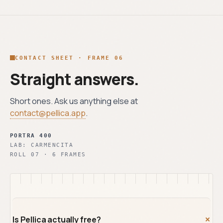
CONTACT SHEET · FRAME 06
Straight answers.
Short ones. Ask us anything else at
contact@pellica.app
.
PORTRA 400
LAB:
CARMENCITA
ROLL
07
·
6
FRAMES
+
Is Pellica actually free?