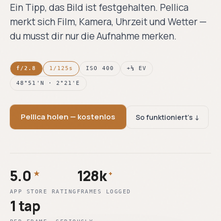
iOS
Ein Tipp, das Bild ist festgehalten. Pellica
BLOG
›
Blog
◍
Depeschen aus
Jetzt im App Store.
merkt sich Film, Kamera, Uhrzeit und Wetter —
der
Dunkelkammer.
du musst dir nur die Aufnahme merken.
›
Android
Android
◐
Wöchentliche News,
Gleiche App. Volle
Deep-Dives und
Parität. Auf Google
Feldnotizen für
Play.
f/2.8
1/125s
ISO 400
+⅓ EV
Analogfotografen.
BLOG LESEN →
48°51'N · 2°21'E
Pellica holen — kostenlos
So funktioniert's ↓
5.0
128k
★
+
APP STORE RATING
FRAMES LOGGED
1 tap