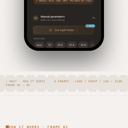
↓ NEXT · HOW IT WORKS
4 FRAMES · LOAD / SHOOT / LOG / SCAN
FRAME 02 → 05
HOW IT WORKS · FRAME 02