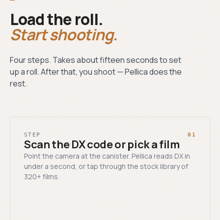
Load the roll.
Start shooting.
Four steps. Takes about fifteen seconds to set
up a roll. After that, you shoot — Pellica does the
rest.
STEP
01
Scan the DX code or pick a film
Point the camera at the canister. Pellica reads DX in
under a second, or tap through the stock library of
320+ films.