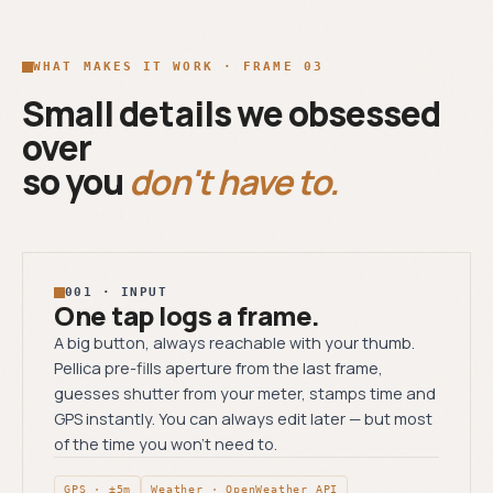
WHAT MAKES IT WORK · FRAME 03
Small details we obsessed
over
so you
don't have to.
001 · INPUT
One tap logs a frame.
A big button, always reachable with your thumb.
Pellica pre-fills aperture from the last frame,
guesses shutter from your meter, stamps time and
GPS instantly. You can always edit later — but most
of the time you won’t need to.
GPS · ±5m
Weather · OpenWeather API