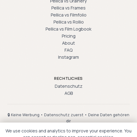
Pellica vs Grainery
Pellica vs Frames
Pellica vs Filmfolio
Pellica vs Rollio
Pellica vs Film Logbook
Pricing
About
FAQ
Instagram
RECHTLICHES
Datenschutz
AGB
🔒 Keine Werbung • Datenschutz zuerst • Deine Daten gehören
dir
English
·
Français
·
Español
·
日本語
·
한국어
·
Deutsch
We use cookies and analytics to improve your experience. You
IOS
● LIVE AUF GOOGLE PLAY