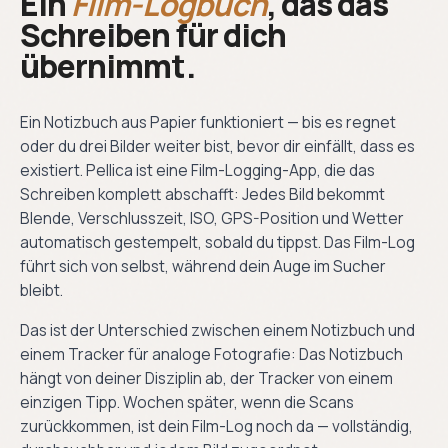
Ein
Film-Logbuch
, das das
Schreiben für dich
übernimmt.
Ein Notizbuch aus Papier funktioniert — bis es regnet
oder du drei Bilder weiter bist, bevor dir einfällt, dass es
existiert. Pellica ist eine Film-Logging-App, die das
Schreiben komplett abschafft: Jedes Bild bekommt
Blende, Verschlusszeit, ISO, GPS-Position und Wetter
automatisch gestempelt, sobald du tippst. Das Film-Log
führt sich von selbst, während dein Auge im Sucher
bleibt.
Das ist der Unterschied zwischen einem Notizbuch und
einem Tracker für analoge Fotografie: Das Notizbuch
hängt von deiner Disziplin ab, der Tracker von einem
einzigen Tipp. Wochen später, wenn die Scans
zurückkommen, ist dein Film-Log noch da — vollständig,