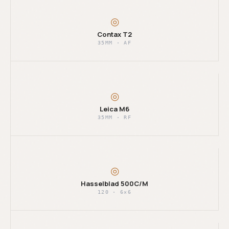
◎
Contax T2
35MM · AF
◎
Leica M6
35MM · RF
◎
Hasselblad 500C/M
120 · 6×6