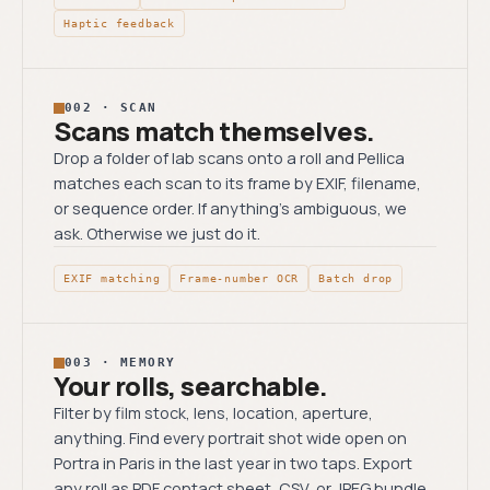
Haptic feedback
002 · SCAN
Scans match themselves.
Drop a folder of lab scans onto a roll and Pellica
matches each scan to its frame by EXIF, filename,
or sequence order. If anything’s ambiguous, we
ask. Otherwise we just do it.
EXIF matching
Frame-number OCR
Batch drop
003 · MEMORY
Your rolls, searchable.
Filter by film stock, lens, location, aperture,
anything. Find every portrait shot wide open on
Portra in Paris in the last year in two taps. Export
any roll as PDF contact sheet, CSV, or JPEG bundle.